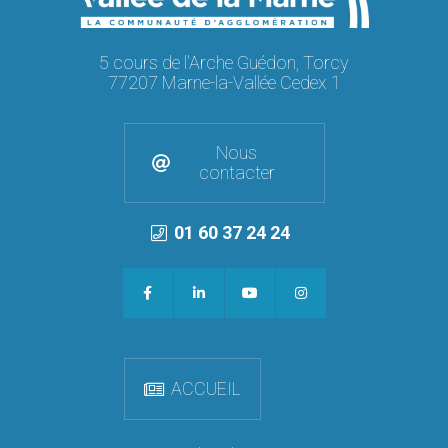
5 cours de l'Arche Guédon, Torcy
77207 Marne-la-Vallée Cedex 1
Nous
contacter
01 60 37 24 24
ACCUEIL