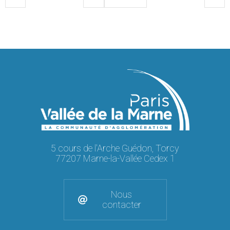
5 cours de l'Arche Guédon, Torcy
77207 Marne-la-Vallée Cedex 1
Nous
contacter