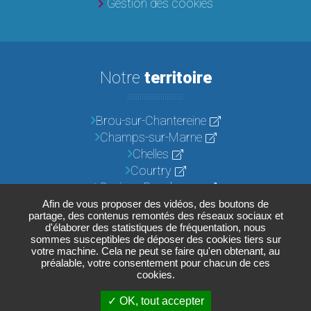
Gestion des cookies
Notre
territoire
Brou-sur-Chantereine
Champs-sur-Marne
Chelles
Courtry
Croissy-Beaubourg
Emerainville
Afin de vous proposer des vidéos, des boutons de
partage, des contenus remontés des réseaux sociaux et
Lognes
d'élaborer des statistiques de fréquentation, nous
Noisiel
sommes susceptibles de déposer des cookies tiers sur
votre machine. Cela ne peut se faire qu'en obtenant, au
Pontault-Combault
préalable, votre consentement pour chacun de ces
Roissy-en-Brie
cookies.
Torcy
OK, tout accepter
Vaires-sur-Marne