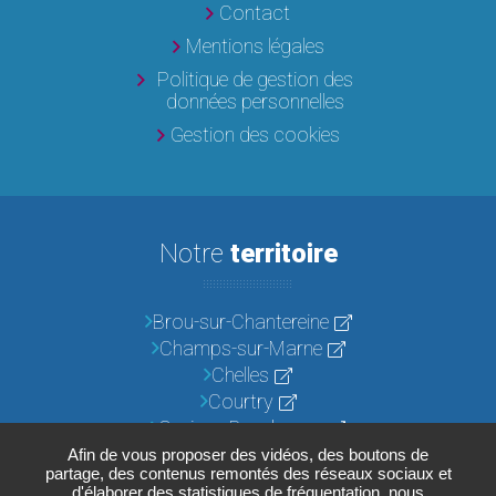
Contact
Mentions légales
Politique de gestion des
données personnelles
Gestion des cookies
Notre
territoire
Brou-sur-Chantereine
Champs-sur-Marne
Chelles
Courtry
Croissy-Beaubourg
Emerainville
Afin de vous proposer des vidéos, des boutons de
partage, des contenus remontés des réseaux sociaux et
Lognes
d'élaborer des statistiques de fréquentation, nous