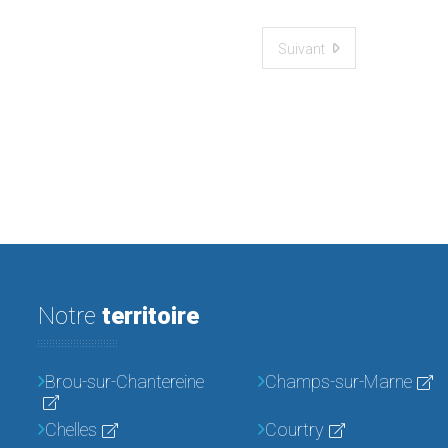
Suivant
Notre
territoire
Brou-sur-Chantereine
Champs-sur-Marne
Chelles
Courtry