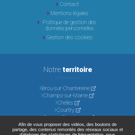
Contact
Mentions légales
Politique de gestion des
données personnelles
Gestion des cookies
Notre
territoire
Brou-sur-Chantereine
Champs-sur-Marne
Chelles
Courtry
Croissy-Beaubourg
Emerainville
Afin de vous proposer des vidéos, des boutons de
partage, des contenus remontés des réseaux sociaux et
Lognes
d'élaborer des statistiques de fréquentation, nous