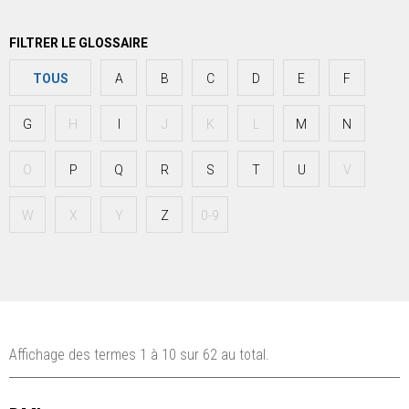
FILTRER LE GLOSSAIRE
TOUS
A
B
C
D
E
F
G
H
I
J
K
L
M
N
O
P
Q
R
S
T
U
V
W
X
Y
Z
0-9
Affichage
des termes 1
à
10
sur
62
au total.