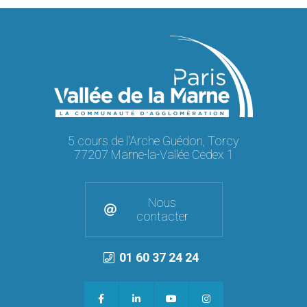
5 cours de l'Arche Guédon, Torcy
77207 Marne-la-Vallée Cedex 1
Nous
contacter
01 60 37 24 24