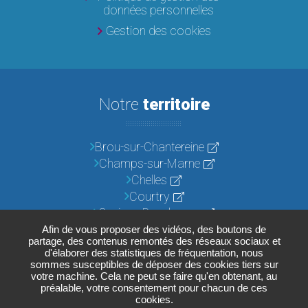
données personnelles
Gestion des cookies
Notre
territoire
Brou-sur-Chantereine
Champs-sur-Marne
Chelles
Courtry
Croissy-Beaubourg
Emerainville
Afin de vous proposer des vidéos, des boutons de
partage, des contenus remontés des réseaux sociaux et
Lognes
d'élaborer des statistiques de fréquentation, nous
Noisiel
sommes susceptibles de déposer des cookies tiers sur
votre machine. Cela ne peut se faire qu'en obtenant, au
Pontault-Combault
préalable, votre consentement pour chacun de ces
Roissy-en-Brie
cookies.