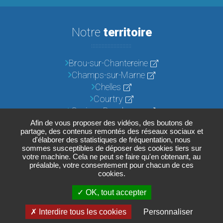
Notre
territoire
Brou-sur-Chantereine
Champs-sur-Marne
Chelles
Courtry
Croissy-Beaubourg
Emerainville
Afin de vous proposer des vidéos, des boutons de
partage, des contenus remontés des réseaux sociaux et
Lognes
d'élaborer des statistiques de fréquentation, nous
Noisiel
sommes susceptibles de déposer des cookies tiers sur
votre machine. Cela ne peut se faire qu'en obtenant, au
Pontault-Combault
préalable, votre consentement pour chacun de ces
Roissy-en-Brie
cookies.
Torcy
OK, tout accepter
Vaires-sur-Marne
Interdire tous les cookies
Personnaliser