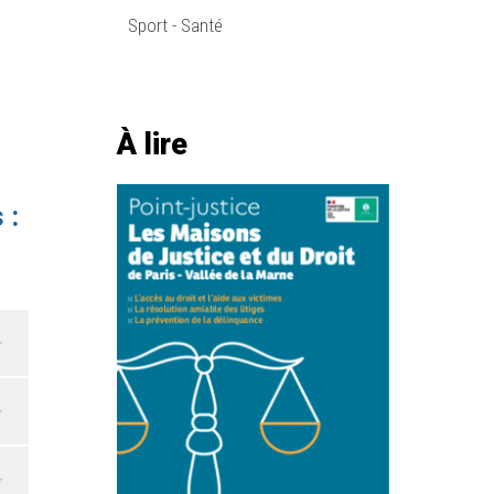
Sport - Santé
À lire
 :