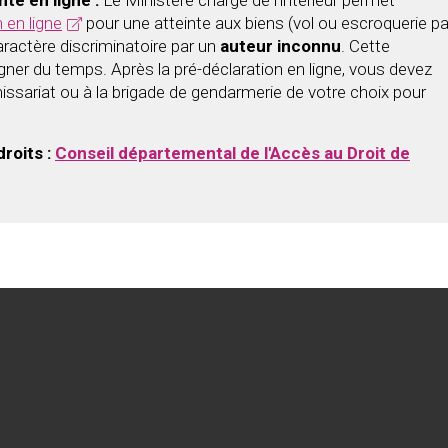
nte en ligne :
Le Ministère chargé de l'intérieur permet
 en ligne
pour une atteinte aux biens (vol ou escroquerie pa
aractère discriminatoire par un
auteur inconnu
. Cette
ner du temps. Après la pré-déclaration en ligne, vous devez
sariat ou à la brigade de gendarmerie de votre choix pour
droits :
Conseil départemental de l'Accès au Droit de