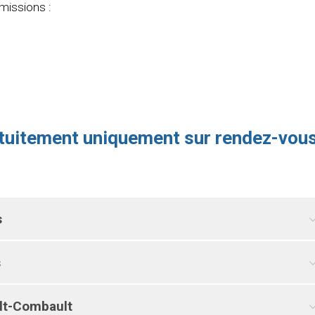
 missions :
atuitement uniquement sur rendez-vous
s
s
ult-Combault