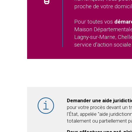
proche de votre domici
Pour toutes vos
démarc
Maison Départementale 
Lagny-sur-Marne, Chelle
service d’action sociale
Demander une aide juridictio
pour votre procès devant un tr
l'État, appelée "aide juridictio
totalement ou partiellement pa