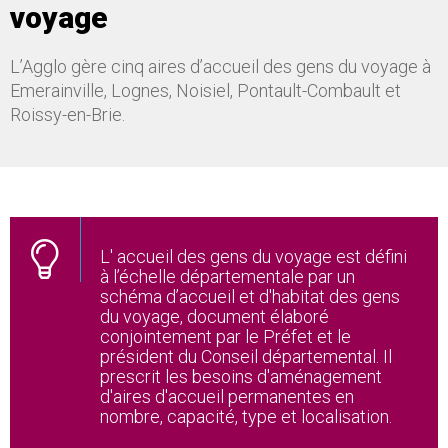
voyage
L’Agglo gère cinq aires d’accueil des gens du voyage à
Emerainville, Lognes, Noisiel, Pontault-Combault et
Roissy-en-Brie.
L' accueil des gens du voyage est défini
à l’échelle départementale par un
schéma d’accueil et d'habitat des gens
du voyage, document élaboré
conjointement par le Préfet et le
président du Conseil départemental. Il
prescrit les besoins d'aménagement
d'aires d'accueil permanentes en
nombre, capacité, type et localisation.