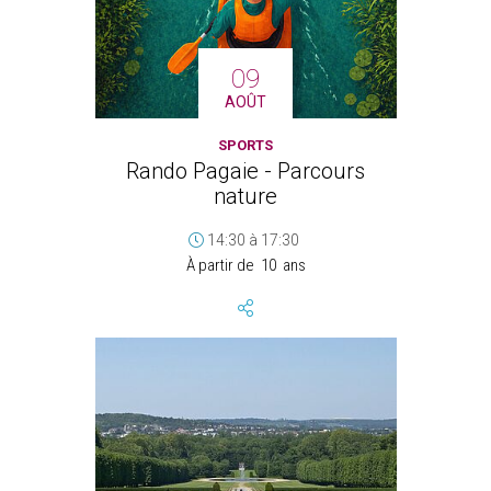
09
AOÛT
SPORTS
Rando Pagaie - Parcours
nature
14:30
à
17:30
À partir de
10
ans