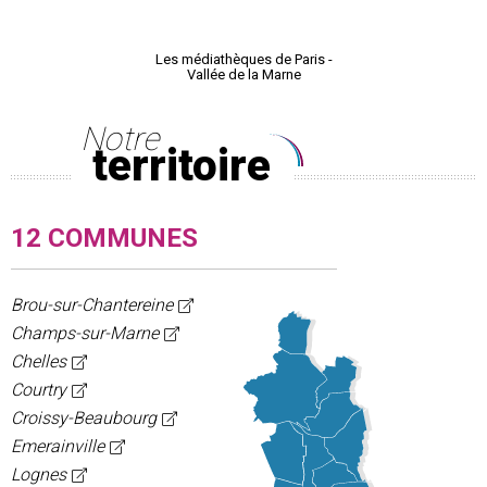
Les médiathèques de Paris -
Le Nautil,
Vallée de la Marne
Paris - Va
Notre
territoire
12 COMMUNES
Brou-sur-Chantereine
Champs-sur-Marne
Chelles
Courtry
Croissy-Beaubourg
Emerainville
Lognes