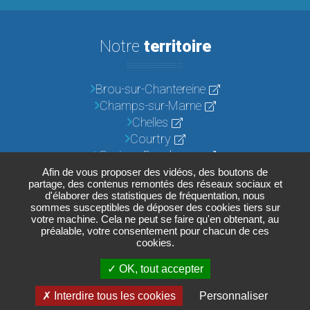
Notre
territoire
Brou-sur-Chantereine
Champs-sur-Marne
Chelles
Courtry
Croissy-Beaubourg
Emerainville
Afin de vous proposer des vidéos, des boutons de
partage, des contenus remontés des réseaux sociaux et
Lognes
d'élaborer des statistiques de fréquentation, nous
Noisiel
sommes susceptibles de déposer des cookies tiers sur
votre machine. Cela ne peut se faire qu'en obtenant, au
Pontault-Combault
préalable, votre consentement pour chacun de ces
Roissy-en-Brie
cookies.
Torcy
OK, tout accepter
Vaires-sur-Marne
Interdire tous les cookies
Personnaliser