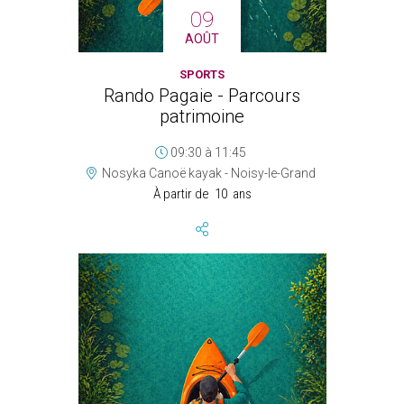
09
AOÛT
SPORTS
Rando Pagaie - Parcours
patrimoine
09:30
à
11:45
Nosyka Canoë kayak - Noisy-le-Grand
À partir de
10
ans