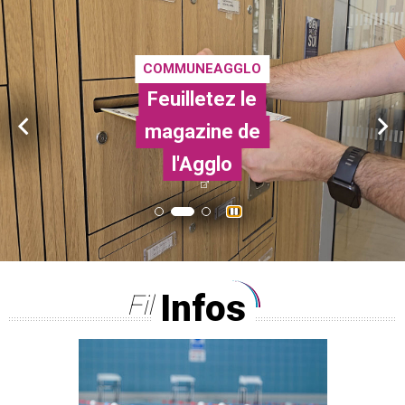
COMMUNEAGGLO
Feuilletez le
Retrouvez
magazine de
toutes les
ANIMATIONS
animations
l'Agglo
Bel été
Infos
Fil