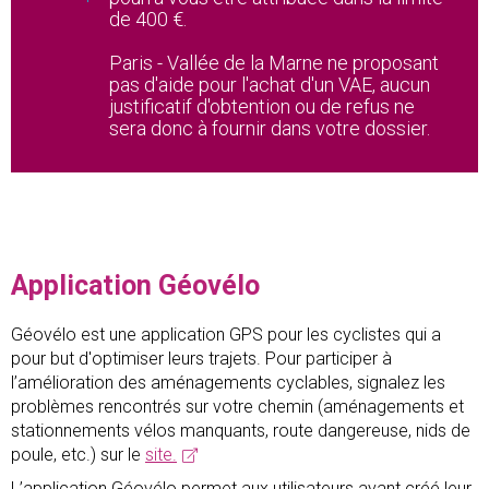
de 400 €.
Paris - Vallée de la Marne ne proposant
pas d'aide pour l'achat d'un VAE, aucun
justificatif d'obtention ou de refus ne
sera donc à fournir dans votre dossier.
Application Géovélo
Géovélo est une application GPS pour les cyclistes qui a
pour but d'optimiser leurs trajets. Pour participer à
l’amélioration des aménagements cyclables, signalez les
problèmes rencontrés sur votre chemin (aménagements et
stationnements vélos manquants, route dangereuse, nids de
poule, etc.) sur le
site.
L’application Géovélo permet aux utilisateurs ayant créé leur