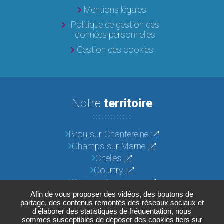
Mentions légales
Politique de gestion des
données personnelles
Gestion des cookies
Notre
territoire
Brou-sur-Chantereine
Champs-sur-Marne
Chelles
Courtry
Croissy-Beaubourg
Emerainville
Afin de vous proposer des vidéos, des boutons de
partage, des contenus remontés des réseaux sociaux et
Lognes
d'élaborer des statistiques de fréquentation, nous
Noisiel
sommes susceptibles de déposer des cookies tiers sur