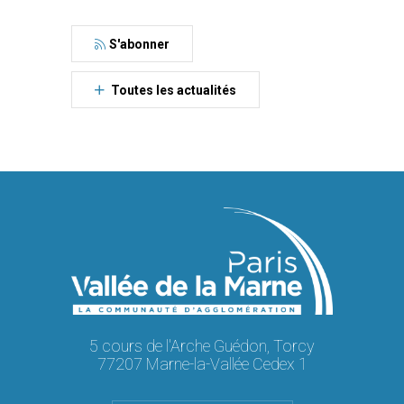
S'abonner
Toutes les actualités
5 cours de l'Arche Guédon, Torcy
77207 Marne-la-Vallée Cedex 1