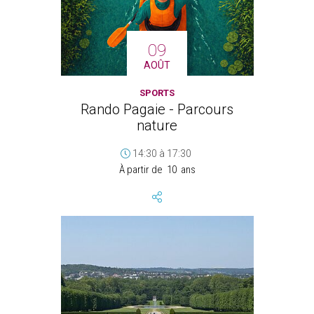
09
AOÛT
SPORTS
Rando Pagaie - Parcours
nature
14:30
à
17:30
À partir de
10
ans