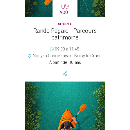
09
AOÛT
SPORTS
Rando Pagaie - Parcours
patrimoine
09:30
à
11:45
Nosyka Canoë kayak - Noisy-le-Grand
À partir de
10
ans