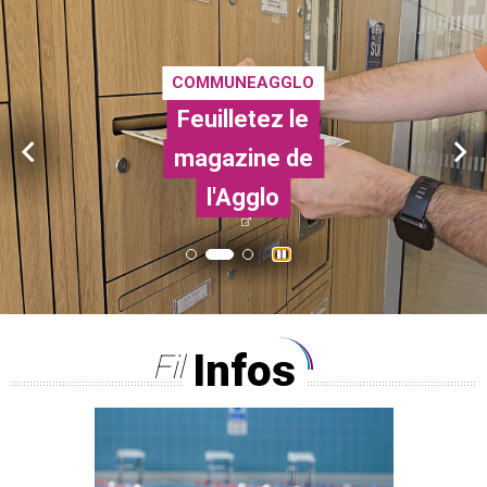
COMMUNEAGGLO
Feuilletez le
Retrouvez
magazine de
toutes les
ANIMATIONS
animations
l'Agglo
Bel été
Infos
Fil