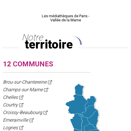
Les médiathèques de Paris -
Le Nautil,
Vallée de la Marne
Paris - Va
Notre
territoire
12 COMMUNES
Brou-sur-Chantereine
Champs-sur-Marne
Chelles
Courtry
Croissy-Beaubourg
Emerainville
Lognes