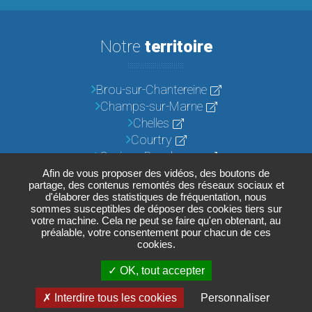
Notre
territoire
Brou-sur-Chantereine
Champs-sur-Marne
Chelles
Courtry
Croissy-Beaubourg
Emerainville
Afin de vous proposer des vidéos, des boutons de
partage, des contenus remontés des réseaux sociaux et
Lognes
d'élaborer des statistiques de fréquentation, nous
Noisiel
sommes susceptibles de déposer des cookies tiers sur
votre machine. Cela ne peut se faire qu'en obtenant, au
Pontault-Combault
préalable, votre consentement pour chacun de ces
Roissy-en-Brie
cookies.
Torcy
OK, tout accepter
Vaires-sur-Marne
Interdire tous les cookies
Personnaliser