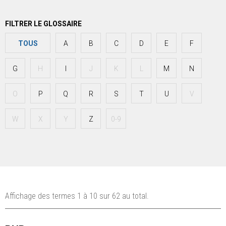
FILTRER LE GLOSSAIRE
TOUS
A
B
C
D
E
F
G
H
I
J
K
L
M
N
O
P
Q
R
S
T
U
V
W
X
Y
Z
0-9
Affichage
des termes 1
à
10
sur
62
au total.