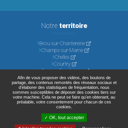
Notre
territoire
Brou-sur-Chantereine
Champs-sur-Marne
Chelles
Courtry
Croissy-Beaubourg
Emerainville
Afin de vous proposer des vidéos, des boutons de
partage, des contenus remontés des réseaux sociaux et
Lognes
d'élaborer des statistiques de fréquentation, nous
Noisiel
sommes susceptibles de déposer des cookies tiers sur
votre machine. Cela ne peut se faire qu'en obtenant, au
Pontault-Combault
préalable, votre consentement pour chacun de ces
Roissy-en-Brie
cookies.
Torcy
OK, tout accepter
Vaires-sur-Marne