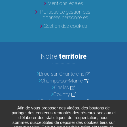
Mentions légales
Politique de gestion des
données personnelles
Gestion des cookies
Notre
territoire
Brou-sur-Chantereine
Champs-sur-Marne
Chelles
Courtry
Croissy-Beaubourg
Emerainville
Afin de vous proposer des vidéos, des boutons de
partage, des contenus remontés des réseaux sociaux et
Lognes
d'élaborer des statistiques de fréquentation, nous
Noisiel
sommes susceptibles de déposer des cookies tiers sur