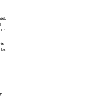
nes,
e
ire
ire
 des
in