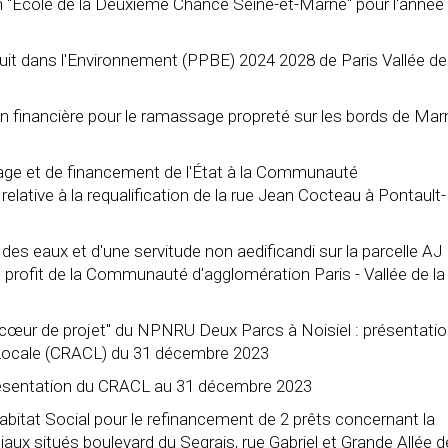
on "École de la Deuxième Chance Seine-et-Marne" pour l'année
ruit dans l'Environnement (PPBE) 2024 2028 de Paris Vallée de
on financière pour le ramassage propreté sur les bords de Mar
rage et de financement de l'État à la Communauté
relative à la requalification de la rue Jean Cocteau à Pontault-
des eaux et d'une servitude non aedificandi sur la parcelle AJ
 profit de la Communauté d'agglomération Paris - Vallée de la
œur de projet" du NPNRU Deux Parcs à Noisiel : présentati
 Locale (CRACL) du 31 décembre 2023
résentation du CRACL au 31 décembre 2023
bitat Social pour le refinancement de 2 prêts concernant la
aux situés boulevard du Segrais, rue Gabriel et Grande Allée 