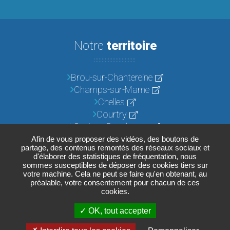
Notre
territoire
Brou-sur-Chantereine
Champs-sur-Marne
Chelles
Courtry
Croissy-Beaubourg
Emerainville
Afin de vous proposer des vidéos, des boutons de
partage, des contenus remontés des réseaux sociaux et
Lognes
d'élaborer des statistiques de fréquentation, nous
Noisiel
sommes susceptibles de déposer des cookies tiers sur
votre machine. Cela ne peut se faire qu'en obtenant, au
Pontault-Combault
préalable, votre consentement pour chacun de ces
Roissy-en-Brie
cookies.
Torcy
OK, tout accepter
Vaires-sur-Marne