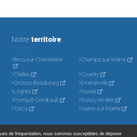
Notre
territoire
Brou-sur-Chantereine
Champs-sur-Marne
Chelles
Courtry
Croissy-Beaubourg
Emerainville
Lognes
Noisiel
Pontault-Combault
Roissy-en-Brie
Torcy
Vaires-sur-Marne
iques de fréquentation, nous sommes susceptibles de déposer