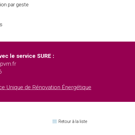
ion par geste
rs
ec le service SURE :
-pvm.fr
6
ice Unique de Rénovation Énergétique
Retour à la liste