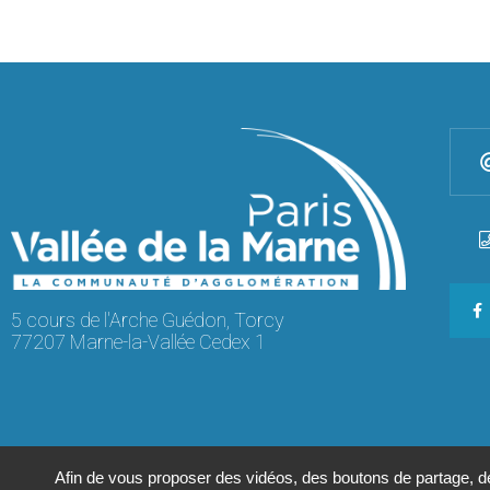
5 cours de l'Arche Guédon, Torcy
77207 Marne-la-Vallée Cedex 1
Afin de vous proposer des vidéos, des boutons de partage, 