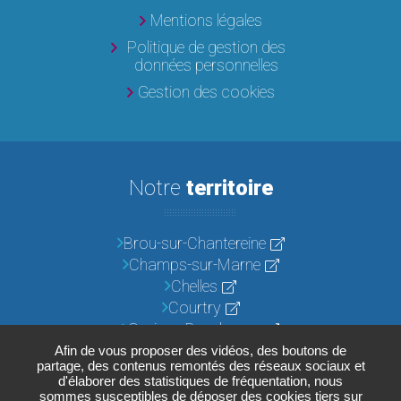
Mentions légales
Politique de gestion des
données personnelles
Gestion des cookies
Notre
territoire
Brou-sur-Chantereine
Champs-sur-Marne
Chelles
Courtry
Croissy-Beaubourg
Emerainville
Afin de vous proposer des vidéos, des boutons de
partage, des contenus remontés des réseaux sociaux et
Lognes
d'élaborer des statistiques de fréquentation, nous
Noisiel
sommes susceptibles de déposer des cookies tiers sur