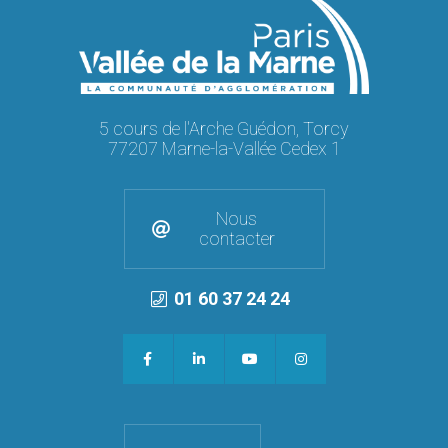
5 cours de l'Arche Guédon, Torcy
77207 Marne-la-Vallée Cedex 1
Nous
contacter
01 60 37 24 24