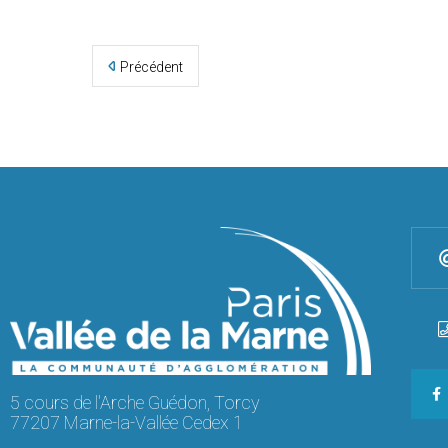
Précédent
5 cours de l'Arche Guédon, Torcy
77207 Marne-la-Vallée Cedex 1