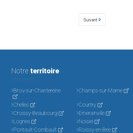
Suivant
Notre
territoire
Brou-sur-Chantereine
Champs-sur-Marne
Chelles
Courtry
Croissy-Beaubourg
Emerainville
Lognes
Noisiel
Pontault-Combault
Roissy-en-Brie