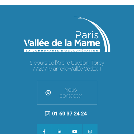
5 cours de l'Arche Guédon, Torcy
77207 Marne-la-Vallée Cedex 1
Nous
contacter
01 60 37 24 24