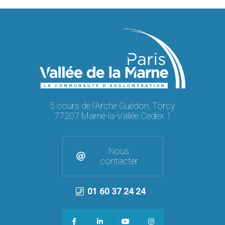
5 cours de l'Arche Guédon, Torcy
77207 Marne-la-Vallée Cedex 1
Nous
contacter
01 60 37 24 24