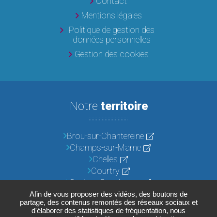
Contact
Mentions légales
Politique de gestion des
données personnelles
Gestion des cookies
Notre
territoire
Brou-sur-Chantereine
Champs-sur-Marne
Chelles
Courtry
Croissy-Beaubourg
Emerainville
Afin de vous proposer des vidéos, des boutons de
partage, des contenus remontés des réseaux sociaux et
Lognes
d'élaborer des statistiques de fréquentation, nous