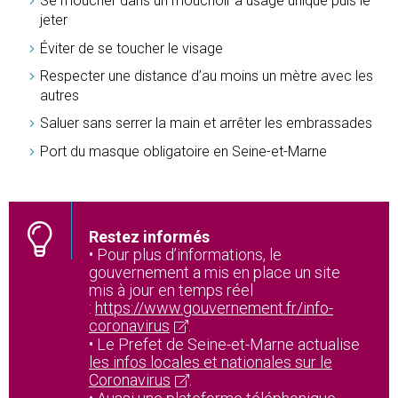
Se moucher dans un mouchoir à usage unique puis le
jeter
Éviter de se toucher le visage
Respecter une distance d’au moins un mètre avec les
autres
Saluer sans serrer la main et arrêter les embrassades
Port du masque obligatoire en Seine-et-Marne
Restez informés
• Pour plus d’informations, le
gouvernement a mis en place un site
mis à jour en temps réel
:
https://www.gouvernement.fr/info-
coronavirus
.
• Le Prefet de Seine-et-Marne actualise
les infos locales et nationales sur le
Coronavirus
.