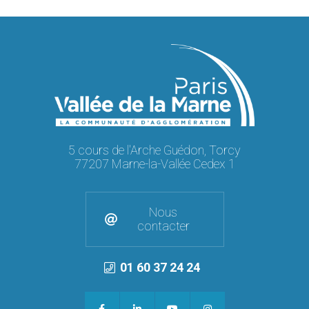
5 cours de l'Arche Guédon, Torcy
77207 Marne-la-Vallée Cedex 1
Nous
contacter
01 60 37 24 24