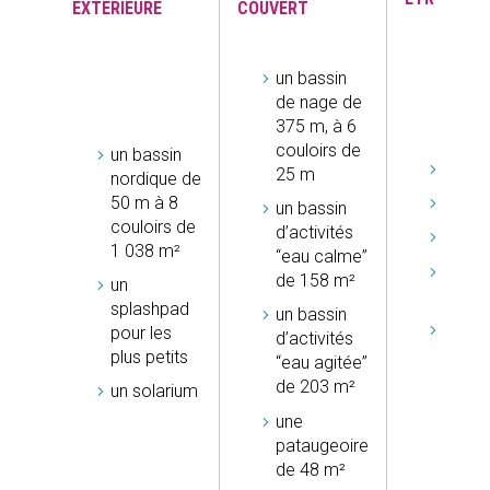
EXTÉRIEURE
COUVERT
un bassin
de nage de
375 m, à 6
couloirs de
un bassin
jacuzz
25 m
nordique de
50 m à 8
ham
un bassin
couloirs de
d’activités
sauna
1 038 m²
“eau calme”
douch
de 158 m²
un
jets
splashpad
un bassin
un jar
pour les
d’activités
finlan
plus petits
“eau agitée”
de 20
de 203 m²
un solarium
une
pataugeoire
de 48 m²