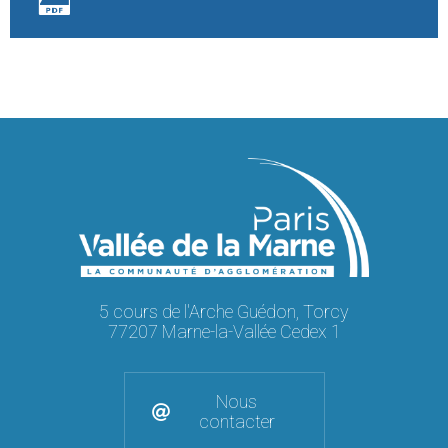
5 cours de l'Arche Guédon, Torcy
77207 Marne-la-Vallée Cedex 1
Nous
contacter