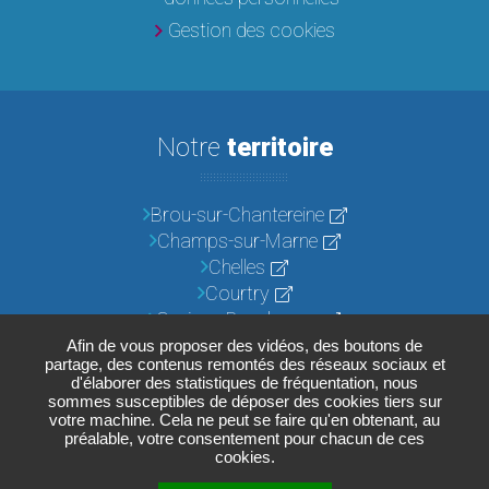
Gestion des cookies
Notre
territoire
Brou-sur-Chantereine
Champs-sur-Marne
Chelles
Courtry
Croissy-Beaubourg
Emerainville
Afin de vous proposer des vidéos, des boutons de
partage, des contenus remontés des réseaux sociaux et
Lognes
d'élaborer des statistiques de fréquentation, nous
Noisiel
sommes susceptibles de déposer des cookies tiers sur
votre machine. Cela ne peut se faire qu'en obtenant, au
Pontault-Combault
préalable, votre consentement pour chacun de ces
Roissy-en-Brie
cookies.
Torcy