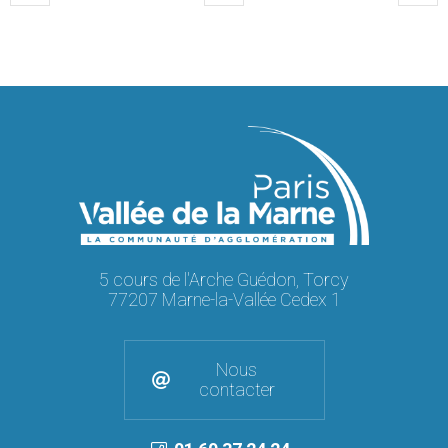
5 cours de l'Arche Guédon, Torcy
77207 Marne-la-Vallée Cedex 1
Nous
contacter