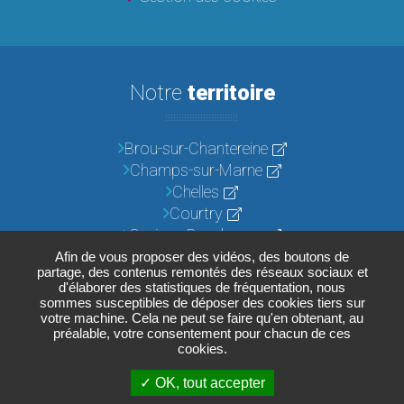
Notre
territoire
Brou-sur-Chantereine
Champs-sur-Marne
Chelles
Courtry
Croissy-Beaubourg
Emerainville
Afin de vous proposer des vidéos, des boutons de
partage, des contenus remontés des réseaux sociaux et
Lognes
d'élaborer des statistiques de fréquentation, nous
Noisiel
sommes susceptibles de déposer des cookies tiers sur
votre machine. Cela ne peut se faire qu'en obtenant, au
Pontault-Combault
préalable, votre consentement pour chacun de ces
Roissy-en-Brie
cookies.
Torcy
OK, tout accepter
Vaires-sur-Marne